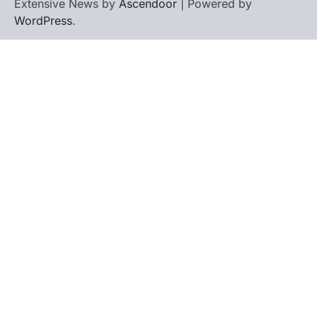
Extensive News by
Ascendoor
| Powered by
WordPress
.