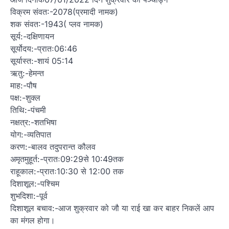
विक्रम संवत:-2078(प्रमादी नामक)
शक संवत:-1943( प्लव नामक)
सूर्य:-दक्षिणायन
सूर्योदय:-प्रातः06:46
सूर्यास्त:-शायं 05:14
ऋतु:-हेमन्त
माह:-पौष
पक्ष:-शुक्ल
तिथि:-पंचमी
नक्षत्र:-शतभिषा
योग:-व्यतिपात
करण:-बालव तदुपरान्त कौलव
अमृतमुहूर्त:-प्रातः09:29से 10:49तक
राहूकाल:-प्रातः10:30 से 12:00 तक
दिशाशूल:-पश्चिम
शुभदिशा:-पूर्व
दिशाशूल बचाव:-आज शुक्रवार को जौ या राई खा कर बाहर निकलें आप
का मंगल होगा।