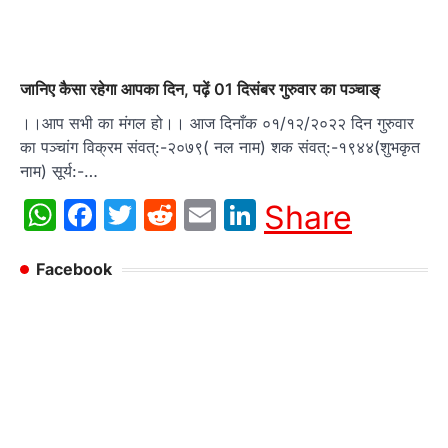
जानिए कैसा रहेगा आपका दिन, पढ़ें 01 दिसंबर गुरुवार का पञ्चाङ्
।।आप सभी का मंगल हो।। आज दिनाँक ०१/१२/२०२२ दिन गुरुवार
का पञ्चांग विक्रम संवत्:-२०७९( नल नाम) शक संवत्:-१९४४(शुभकृत
नाम) सूर्य:-…
WhatsApp
Facebook
Twitter
Reddit
Email
LinkedIn
Share
Facebook