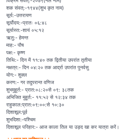
विक्रम संवत्:-२०७९(नल नाम)
शक संवत्:-१९४४(शुभ कृत नाम)
सूर्य:-उत्तरायण
सूर्योदय:-प्रातः ०६:४८
सूर्यास्त:-शायं ०५:१२
ऋतु:- हेमन्त
माह:- पौष
पक्ष:- कृष्ण
तिथि:- दिन में ११:४० तक द्वितीया उपरांत तृतीया
नक्षत्र:- दिन ०४:२० तक आर्द्रा उपरांत पुनर्वसु
योग:- शुक्ल
करण:- गर तदुपरान्त वणिज
शुभमुहूर्त:- प्रात:०८:२०से ०९: ३८तक
अभिजित मुहूर्त:- ११:५२ से १२:३४ तक
राहुकाल:प्रात:०९:००:से १०:३०
दिशाशूल:पूर्व
शुभदिशा:-पश्चिम
दिशाशूल परिहार:- आज काला तिल या उड़द खा कर यात्रा करें।