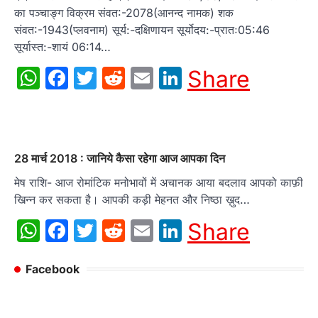
का पञ्चाङ्ग विक्रम संवत:-2078(आनन्द नामक) शक
संवत:-1943(प्लवनाम) सूर्य:-दक्षिणायन सूर्योदय:-प्रातः05:46
सूर्यास्त:-शायं 06:14…
WhatsApp
Facebook
Twitter
Reddit
Email
LinkedIn
Share
28 मार्च 2018 : जानिये कैसा रहेगा आज आपका दिन
मेष राशि- आज रोमांटिक मनोभावों में अचानक आया बदलाव आपको काफ़ी
खिन्न कर सकता है। आपकी कड़ी मेहनत और निष्ठा ख़ुद…
WhatsApp
Facebook
Twitter
Reddit
Email
LinkedIn
Share
Facebook