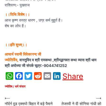
राशिरत्न:- पुखराज
।।तिथि विशेष।।
आज कृष्ण वस्त्र धारण , उग्र कर्म मुहूर्त है।
शेष का लोप है।
।।इति शुभम्।।
आचार्य स्वामी विवेकानन्द जी
ज्योतिर्विद,
वास्तुविद व श्री रामकथा ,श्रीमद्भागवत कथा व्यास श्री धाम
श्री अयोध्या जी संपर्क सूत्र:-9044741252
WhatsApp
Facebook
Twitter
Reddit
Email
LinkedIn
Share
ज्योतिष / धर्म संसार
Post
⟵
⟶
नॉर्दर्न वुड एक्सपो बिहार में बड़े पैमाने
तेजस्वी ने दी सोनिया गांधी को
navigation