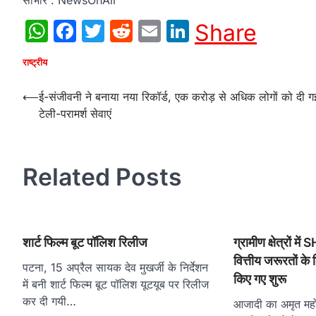
साभार : NewsOnAir
WhatsApp
Facebook
Twitter
Reddit
Email
LinkedIn
Share
राष्ट्रीय
Post
⟵
ई-संजीवनी ने बनाया नया रिकॉर्ड, एक करोड़ से अधिक लोगों को दी ग
टेली-परामर्श सेवाएं
navigation
Related Posts
शार्ट फिल्म बूट पॉलिश रिलीज
ग्रामीण क्षेत्रों मे
वित्तीय जरूरतों के 
पटना, 15 अप्रैल सायक देव मुखर्जी के निर्देशन
किए गए शुरू
में बनी शार्ट फिल्म बूट पॉलिश यूटयूब पर रिलीज
कर दी गयी…
आजादी का अमृत महोत्