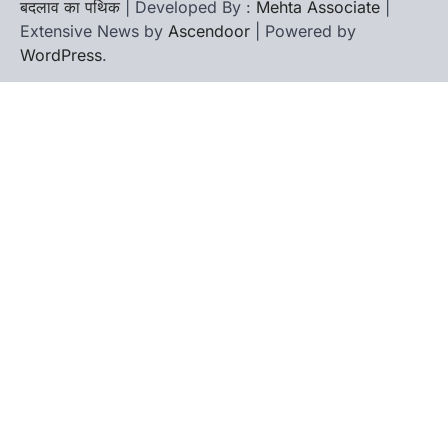
बदलाव का पथिक
| Developed By :
Mehta Associate
|
Extensive News by
Ascendoor
| Powered by
WordPress
.