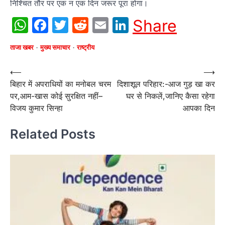
निश्चित तौर पर एक न एक दिन जरूर पूरा होगा।
WhatsApp
Facebook
Twitter
Reddit
Email
LinkedIn
Share
ताजा खबर
मुख्य समाचार
राष्ट्रीय
Post
⟵
⟶
बिहार में अपराधियों का मनोबल चरम
दिशाशूल परिहार:-आज गुड़ खा कर
navigation
पर,आम-खास कोई सुरक्षित नहीं–
घर से निकलें,जानिए कैसा रहेगा
विजय कुमार सिन्हा
आपका दिन
Related Posts