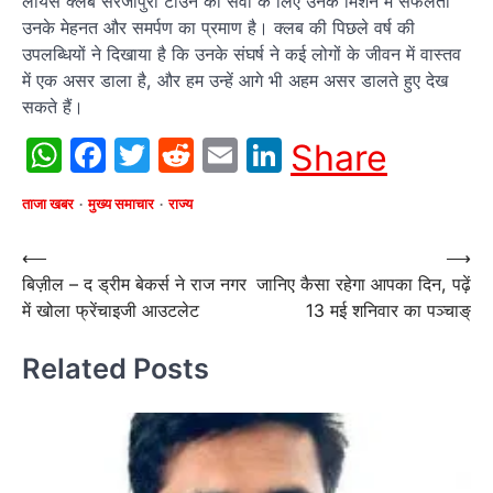
लायंस क्लब सरजापुरा टाउन की सेवा के लिए उनके मिशन में सफलता
उनके मेहनत और समर्पण का प्रमाण है। क्लब की पिछले वर्ष की
उपलब्धियों ने दिखाया है कि उनके संघर्ष ने कई लोगों के जीवन में वास्तव
में एक असर डाला है, और हम उन्हें आगे भी अहम असर डालते हुए देख
सकते हैं।
WhatsApp
Facebook
Twitter
Reddit
Email
LinkedIn
Share
ताजा खबर
मुख्य समाचार
राज्य
Post
⟵
⟶
बिज़ील – द ड्रीम बेकर्स ने राज नगर
जानिए कैसा रहेगा आपका दिन, पढ़ें
navigation
में खोला फ्रेंचाइजी आउटलेट
13 मई शनिवार का पञ्चाङ्
Related Posts