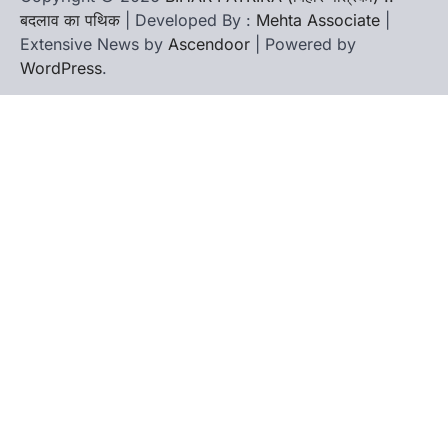
बदलाव का पथिक
| Developed By :
Mehta Associate
|
Extensive News by
Ascendoor
| Powered by
WordPress
.