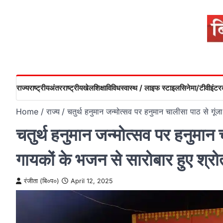
Skip
to
content
राज्य
राष्ट्रीय
अंतरराष्ट्रीय
खेल
शिक्षा
विविध
स्वास्थ / लाइफ स्टाइल
सिनेमा/टीवी
इंटरव
Home
राज्य
चतुर्थ हनुमान जन्मोत्सव पर हनुमान चालीसा पाठ से गूं
चतुर्थ हनुमान जन्मोत्सव पर हनुमान
गायकों के भजन से सारोबार हुए श्रो
रंजीता (बि०प०)
April 12, 2025