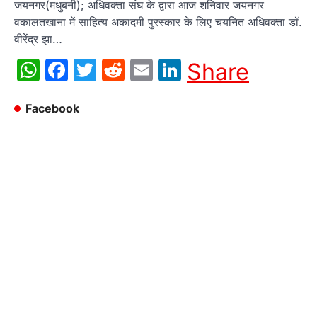
जयनगर(मधुबनी); अधिवक्ता संघ के द्वारा आज शनिवार जयनगर
वकालतखाना में साहित्य अकादमी पुरस्कार के लिए चयनित अधिवक्ता डॉ.
वीरेंद्र झा…
WhatsApp
Facebook
Twitter
Reddit
Email
LinkedIn
Share
Facebook