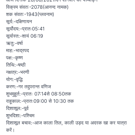
विक्रम संवत:-2078(आनन्द नामक)
शक संवत:-1943(प्लवनाम)
सूर्य:-दक्षिणायन
सूर्योदय:-प्रातः05:41
सूर्यास्त:-शायं 06:19
ऋतु:-वर्षा
माह:-भाद्रपद
पक्ष:-कृष्ण
तिथि:-षष्ठी
नक्षत्र:-भरणी
योग:-वृद्धि
करण:-गर तदुपरान्त वणिज
शुभमुहूर्त:-प्रातः 07:14से 08:50तक
राहूकाल:-प्रातः09:00 से 10:30 तक
दिशाशूल:-पूर्व
शुभदिशा:-पश्चिम
दिशाशूल बचाव:-आज काला तिल, काली उड़द या अदरक खा कर यात्रा
करें।