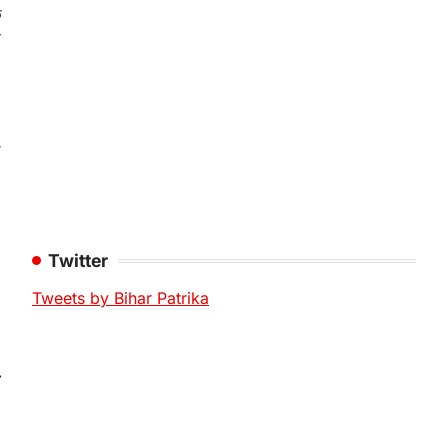
क
ब
ी
Twitter
Tweets by Bihar Patrika
⟶