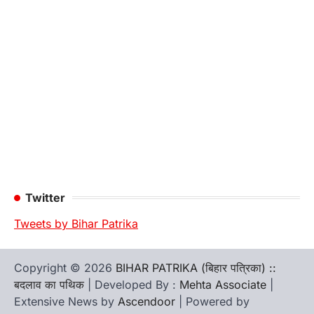
Twitter
Tweets by Bihar Patrika
Copyright © 2026
BIHAR PATRIKA (बिहार पत्रिका) ::
बदलाव का पथिक
| Developed By :
Mehta Associate
|
Extensive News by
Ascendoor
| Powered by