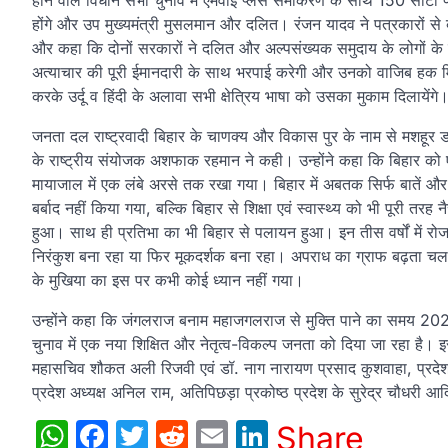
होने वाले विधान सभा चुनाव में एमवाई प्‍लस समीकरण के साथ 150 सीटों पर च
होंगे और उप मुख्‍यमंत्री मुसलमान और दलित। रंजन यादव ने पत्रकारों 
और कहा कि दोनों सरकारों ने दलित और अल्‍पसंख्‍यक समुदाय के लोगों के स
अत्‍याचार की पूरी ईमानदारी के साथ भरपाई करेगी और उनको वाजिब हक मिले
करके उर्दू व हिंदी के अलावा सभी क्षेत्रिय भाषा को उसका मुकाम दिलाये
जनता दल राष्ट्रवादी बिहार के चाणक्य और विकास पुर के नाम से मशहूर डॉ. रंजन
के राष्ट्रीय संयोजक अशफाक रहमान ने कही। उन्‍होंने कहा कि बिहार को
मायाजाल में एक लंबे अरसे तक रखा गया। बिहार में अबतक सिर्फ बातें और 
बर्बाद नहीं किया गया, बल्कि बिहार से शिक्षा एवं स्वास्थ्य को भी पूरी तर
हुआ। साथ ही प्रतिभा का भी बिहार से पलायन हुआ। इन तीस वर्षों में र
निरंकुश बना रहा या फिर मूकदर्शक बना रहा। अपराध का ग्राफ बढ़ता चला गय
के मुखिया का इस पर कभी कोई ध्यान नहीं गया।
उन्‍होंने कहा कि जंगलराज बनाम महाजगलराज से मुक्ति पाने का समय 2020 
चुनाव में एक नया शिक्षित और नेतृत्व-विकल्प जनता को दिया जा रहा है। 
महासचिव शौकत अली रिजवी एवं डॉ. नाग नारायण प्रसाद कुशवाहा, प्रदेश
प्रदेश अध्यक्ष अनिल राम, अतिपिछड़ा प्रकोष्ठ प्रदेश के सुरेद्र चौधरी 
WhatsApp
Facebook
Twitter
Reddit
Email
LinkedIn
Share