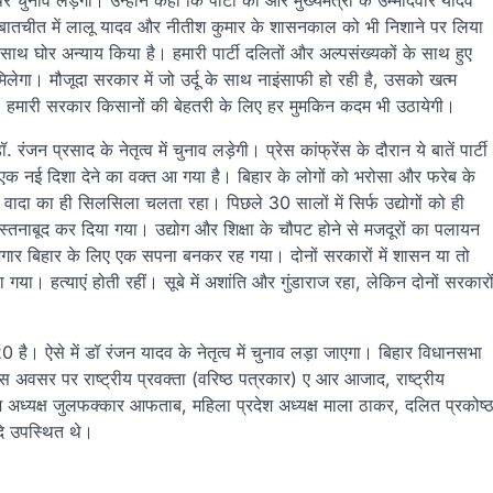
ुनाव लड़ेगी। उन्‍होंने कहा कि पार्टी की ओर मुख्‍यमंत्री के उम्‍मीदवार यादव
से बातचीत में लालू यादव और नीतीश कुमार के शासनकाल को भी निशाने पर लिया
ाथ घोर अन्‍याय किया है। हमारी पार्टी दलितों और अल्‍पसंख्‍यकों के साथ हुए
गा। मौजूदा सरकार में जो उर्दू के साथ नाइंसाफी हो रही है, उसको खत्‍म
ंगे। हमारी सरकार किसानों की बेहतरी के लिए हर मुमकिन कदम भी उठायेगी।
 प्रसाद के नेतृत्‍व में चुनाव लड़ेगी। प्रेस कांफ्रेंस के दौरान ये बातें पार्टी
 एक नई दिशा देने का वक्त आ गया है। बिहार के लोगों को भरोसा और फरेब के
वादा का ही सिलसिला चलता रहा। पिछले 30 सालों में सिर्फ उद्योगों को ही
ह नैस्तनाबूद कर दिया गया। उद्योग और शिक्षा के चौपट होने से मजदूरों का पलायन
ोजगार बिहार के लिए एक सपना बनकर रह गया। दोनों सरकारों में शासन या तो
ा। हत्याएं होती रहीं। सूबे में अशांति और गुंडाराज रहा, लेकिन दोनों सरकारो
है। ऐसे में डॉ रंजन यादव के नेतृत्व में चुनाव लड़ा जाएगा। बिहार विधानसभा
इस अवसर पर राष्ट्रीय प्रवक्ता (वरिष्ठ पत्रकार) ए आर आजाद, राष्ट्रीय
 अध्यक्ष जुलफक्कार आफताब, महिला प्रदेश अध्यक्ष माला ठाकर, दलित प्रकोष्
आदि उपस्थित थे।