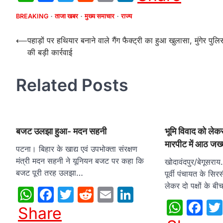
BREAKING
ताजा खबर
मुख्य समाचार
राज्य
Post
⟵
पहाड़ों पर हथियार बनाने वाले गैंग फैक्ट्री का हुआ खुलासा, मुंगेर पुलि
की बड़ी कार्रवाई
navigation
Related Posts
बजट उलझा हुआ- मदन सहनी
भूमि विवाद को लेकर 
मारपीट में आठ जख्
पटना। बिहार के खाद्य एवं उपभोक्ता संरक्षण
मंत्री मदन सहनी ने यूनियन बजट पर कहा कि
खोदावंदपुर/बेगूसराय
बजट पूरी तरह उलझा…
पूर्वी पंचायत के सिरस
लेकर दो पक्षों के ब
WhatsApp
Facebook
Twitter
Reddit
Email
LinkedIn
What
Fa
Share