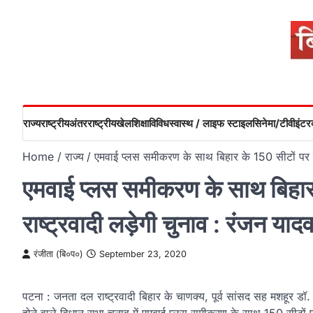
Skip
to
content
राज्य
राष्ट्रीय
अंतरराष्ट्रीय
खेल
शिक्षा
विविध
स्वास्थ / लाइफ स्टाइल
सिनेमा/टीवी
इंटरव
Home
राज्य
एमवाई प्‍लस समीकरण के साथ बिहार के 150 सीटों पर जन
एमवाई प्‍लस समीकरण के साथ बिहा
राष्‍ट्रवादी लड़ेगी चुनाव : रंजन याद
रंजीता (बि०प०)
September 23, 2020
पटना : जनता दल राष्‍ट्रवादी बिहार के चाणक्‍य, पूर्व सांसद सह मशहूर डॉ.