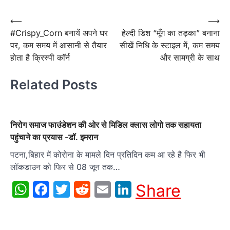
Post
⟵
⟶
#Crispy_Corn बनायें अपने घर
हेल्दी डिश “मूँग का तड़का” बनाना
navigation
पर, कम समय में आसानी से तैयार
सीखें निधि के स्टाइल में, कम समय
होता है क्रिस्पी काॅर्न
और सामग्री के साथ
Related Posts
निरोग समाज फाउंडेशन की ओर से मिडिल क्लास लोगो तक सहायता
पहुंचाने का प्रयास -डॉ. इमरान
पटना,बिहार में कोरोना के मामले दिन प्रतिदिन कम आ रहे है फिर भी
लॉकडाउन को फिर से 08 जून तक…
WhatsApp
Facebook
Twitter
Reddit
Email
LinkedIn
Share