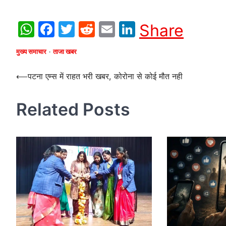
WhatsApp
Facebook
Twitter
Reddit
Email
LinkedIn
Share
मुख्य समाचार
ताजा खबर
Post
⟵
पटना एम्स में राहत भरी खबर, कोरोना से कोई मौत नही
navigation
Related Posts