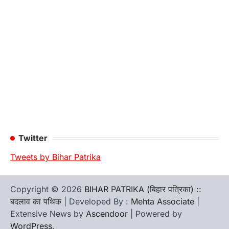
Twitter
Tweets by Bihar Patrika
Copyright © 2026
BIHAR PATRIKA (बिहार पत्रिका) ::
बदलाव का पथिक
| Developed By :
Mehta Associate
|
Extensive News by
Ascendoor
| Powered by
WordPress
.