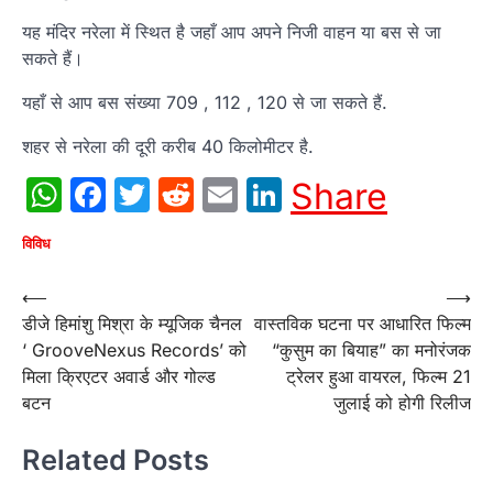
यह मंदिर नरेला में स्थित है जहाँ आप अपने निजी वाहन या बस से जा
सकते हैं।
यहाँ से आप बस संख्या 709 , 112 , 120 से जा सकते हैं.
शहर से नरेला की दूरी करीब 40 किलोमीटर है.
WhatsApp
Facebook
Twitter
Reddit
Email
LinkedIn
Share
विविध
Post
⟵
⟶
डीजे हिमांशु मिश्रा के म्यूजिक चैनल
वास्तविक घटना पर आधारित फिल्म
navigation
‘ GrooveNexus Records’ को
“कुसुम का बियाह” का मनोरंजक
मिला क्रिएटर अवार्ड और गोल्ड
ट्रेलर हुआ वायरल, फिल्म 21
बटन
जुलाई को होगी रिलीज
Related Posts