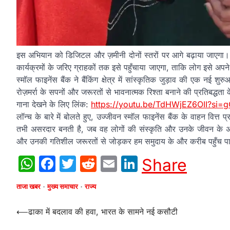
इस अभियान को डिजिटल और ज़मीनी दोनों स्तरों पर आगे बढ़ाया जाएगा
कार्यक्रमों के जरिए ग्राहकों तक इसे पहुँचाया जाएगा, ताकि लोग इसे अप
स्मॉल फाइनेंस बैंक ने बैंकिंग क्षेत्र में सांस्कृतिक जुड़ाव की एक नई
रोज़मर्रा के सपनों और जरूरतों से भावनात्मक रिश्ता बनाने की प्रतिबद्धत
गाना देखने के लिए लिंक:
https://youtu.be/TdHWjEZ6OII?si
लॉन्च के बारे में बोलते हुए, उज्जीवन स्मॉल फाइनेंस बैंक के वाहन वित्त प
तभी असरदार बनती है, जब वह लोगों की संस्कृति और उनके जीवन के अनुभ
और उनकी गतिशील जरूरतों से जोड़कर हम समुदाय के और करीब पहुँच पात
WhatsApp
Facebook
Twitter
Reddit
Email
LinkedIn
Share
ताजा खबर
मुख्य समाचार
राज्य
Post
⟵
ढाका में बदलाव की हवा, भारत के सामने नई कसौटी
navigation