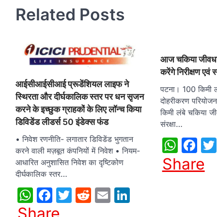
Related Posts
आज चकिया जीवधा
करेंगे निरीक्षण एवं
आईसीआईसीआई प्रूडेंशियल लाइफ ने
पटना। 100 किमी लं
स्थिरता और दीर्घकालिक स्तर पर धन सृजन
दोहरीकरण परियोजना 
करने के इच्छुक ग्राहकों के लिए लॉन्च किया
किमी लंबे चकिया ज
डिविडेंड लीडर्स 50 इंडेक्स फंड
संरक्षा…
• निवेश रणनीति- लगातार डिविडेंड भुगतान
What
Fa
करने वाली मज़बूत कंपनियों में निवेश • नियम-
Share
आधारित अनुशासित निवेश का दृष्टिकोण
दीर्घकालिक स्तर…
WhatsApp
Facebook
Twitter
Reddit
Email
LinkedIn
Share