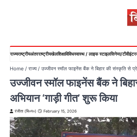
Skip
to
content
राज्य
राष्ट्रीय
अंतरराष्ट्रीय
खेल
शिक्षा
विविध
स्वास्थ / लाइफ स्टाइल
सिनेमा/टीवी
इंटरव
Home
राज्य
उज्जीवन स्मॉल फाइनेंस बैंक ने बिहार की संस्कृति से प
उज्जीवन स्मॉल फाइनेंस बैंक ने बिहा
अभियान ‘गाड़ी गीत’ शुरू किया
रंजीता (बि०प०)
February 15, 2026