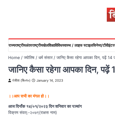
Skip
to
content
राज्य
राष्ट्रीय
अंतरराष्ट्रीय
खेल
शिक्षा
विविध
स्वास्थ / लाइफ स्टाइल
सिनेमा/टीवी
इंटरव
Home
ज्योतिष / धर्म संसार
जानिए कैसा रहेगा आपका दिन, पढ़ें 14 
जानिए कैसा रहेगा आपका दिन, पढ़ें
रंजीता (बि०प०)
January 14, 2023
।।आप सभी का मंगल हो।।
आज दिनाँक १४/०१/२०२३ दिन शनिवार का पञ्चांग
विक्रम संवत्:-२०७९(राक्षस नाम)