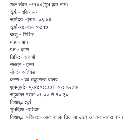
शक संवत्:-१९४४(शुभ कृत नाम)
सूर्य:- दक्षिणायन
सूर्योदय:-प्रातः ०६:४३
सूर्यास्त:-शायं ०५:१७
ऋतु:- शिशिर
माह:- माघ
पक्ष:- कृष्ण
तिथि:- सप्तमी
नक्षत्र:- हस्त
योग:- अतिगंड
करण:- बव तदुपरान्त बालव
शुभमुहूर्त:- प्रात:०८:३३से ०९: ५२तक
राहुकाल:प्रात:०९:००:से १०:३०
दिशाशूल:पूर्व
शुभदिशा:-पश्चिम
दिशाशूल परिहार:- आज काला तिल या उड़द खा कर यात्रा करें।