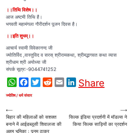
।।तिथि विशेष।।
आज अष्टमी तिथि है।
भगवती महामंगला गौरीदर्शन पूजन दिवस है।
।।इति शुभम्।।
आचार्य स्वामी विवेकानन्द जी
ज्योतिर्विद ,वास्तुविद व सरस् श्रीरामकथा, श्रीमद्भागवत कथा व्यास
श्रीधाम श्री अयोध्या जी
संपर्क सूत्र:-9044741252
WhatsApp
Facebook
Twitter
Reddit
Email
LinkedIn
Share
ज्योतिष / धर्म संसार
Post
⟵
⟶
बिहार की महिलाओं को सशक्त
सिल्क इंडिया प्रदर्शनी में मॉडल्स ने
navigation
बनाने में आईडब्लूसी शिवालजा की
किया सिल्क साड़ियों का प्रदर्शन
अहम भूमिका : पूनम ठाकुर