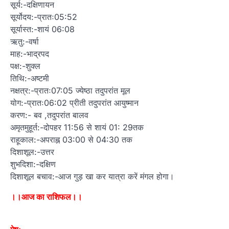
सूर्य:-दक्षिणायन
सूर्योदय:-प्रातः05:52
सूर्यास्त:-शायं 06:08
ऋतु:-वर्षा
माह:-भाद्रपद
पक्ष:-शुक्ल
तिथि:-अष्टमी
नक्षत्र:-प्रातः07:05 ज्येष्ठा तदुपरांत मूल
योग:-प्रातः06:02 प्रीती तदुपरांत आयुष्मान
करण:- बव ,तदुपरांत बालव
अमृतमुहूर्त:-दोपहर 11:56 से शायं 01: 29तक
राहूकाल:-अपराह्न 03:00 से 04:30 तक
दिशाशूल:-उत्तर
शुभदिशा:-दक्षिण
दिशाशूल बचाव:-आज गुड़ खा कर यात्रा करें मंगल होगा।
।।आज का राशिफल।।