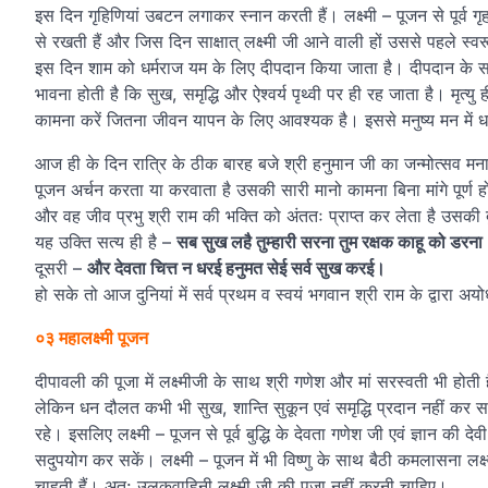
इस दिन गृहिणियां उबटन लगाकर स्नान करती हैं। लक्ष्मी – पूजन से पूर्व गृ
से रखती हैं और जिस दिन साक्षात् लक्ष्मी जी आने वाली हों उससे पहल
इस दिन शाम को धर्मराज यम के लिए दीपदान किया जाता है। दीपदान के स
भावना होती है कि सुख, समृद्धि और ऐश्वर्य पृथ्वी पर ही रह जाता है। मृत्
कामना करें जितना जीवन यापन के लिए आवश्यक है। इससे मनुष्य मन में धन –
आज ही के दिन रात्रि के ठीक बारह बजे श्री हनुमान जी का जन्मोत्सव मन
पूजन अर्चन करता या करवाता है उसकी सारी मानो कामना बिना मांगे पूर्ण ह
और वह जीव प्रभु श्री राम की भक्ति को अंततः प्राप्त कर लेता है उसकी दु
यह उक्ति सत्य ही है –
सब सुख लहै तुम्हारी सरना तुम रक्षक काहू को डरना
दूसरी –
और देवता चित्त न धरई हनुमत सेई सर्व सुख करई।
हो सके तो आज दुनियां में सर्व प्रथम व स्वयं भगवान श्री राम के द्वारा अयो
०३ महालक्ष्मी पूजन
दीपावली की पूजा में लक्ष्मीजी के साथ श्री गणेश और मां सरस्वती भी होती 
लेकिन धन दौलत कभी भी सुख, शान्ति सुकून एवं समृद्धि प्रदान नहीं कर सक
रहे। इसलिए लक्ष्मी – पूजन से पूर्व बुद्धि के देवता गणेश जी एवं ज्ञान की दे
सदुपयोग कर सकें। लक्ष्मी – पूजन में भी विष्णु के साथ बैठी कमलासना लक्ष्
चाहती हैं। अत: उलूकवाहिनी लक्ष्मी जी की पूजा नहीं करनी चाहिए।