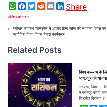
WhatsApp
Facebook
Twitter
Reddit
Email
LinkedIn
Share
ज्योतिष / धर्म संसार
Post
⟵
ग्लोबल कायस्थ कॉन्फ्रेंस ने आज़ाद हिन्द फ़ौज की स्थापना दिवस पर
आयोजित किया विजय दिवस कार्यक्रम
navigation
Related Posts
विश्व कल्याण के लिए
भागलपुर की याचना
सहरसा, बिहार। बिह
में प्रसिद्ध महिषी ग्र
सिद्धपीठ विद्यमान है