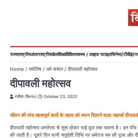
Skip
to
content
राज्य
राष्ट्रीय
अंतरराष्ट्रीय
खेल
शिक्षा
विविध
स्वास्थ / लाइफ स्टाइल
सिनेमा/टीवी
इंटरव
Home
ज्योतिष / धर्म संसार
दीपावली महोत्सव
दीपावली महोत्सव
रंजीता (बि०प०)
October 23, 2022
जीवन की पांच महत्वपूर्ण बातों के महत्व को ध्यान दिलाने वाला महापर्व दीपावल
दीपावली महोत्सव धनतेरस से शुरू होकर भाई दूज तक चलता है। इन पाँच दिनो
की जाती है। दूसरे दिन यानी चतुर्दशी तिथि पर धर्मराज यम की पूजा और