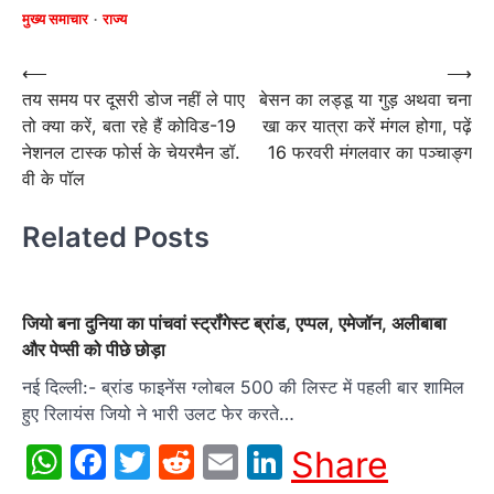
मुख्य समाचार
राज्य
Post
⟵
⟶
तय समय पर दूसरी डोज नहीं ले पाए
बेसन का लड्डू या गुड़ अथवा चना
navigation
तो क्या करें, बता रहे हैं कोविड-19
खा कर यात्रा करें मंगल होगा, पढ़ें
नेशनल टास्क फोर्स के चेयरमैन डॉ.
16 फरवरी मंगलवार का पञ्चाङ्ग
वी के पॉल
Related Posts
जियो बना दुनिया का पांचवां स्ट्रॉंगेस्ट ब्रांड, एप्पल, एमेजॉन, अलीबाबा
और पेप्सी को पीछे छोड़ा
नई दिल्ली:- ब्रांड फाइनेंस ग्लोबल 500 की लिस्ट में पहली बार शामिल
हुए रिलायंस जियो ने भारी उलट फेर करते…
WhatsApp
Facebook
Twitter
Reddit
Email
LinkedIn
Share