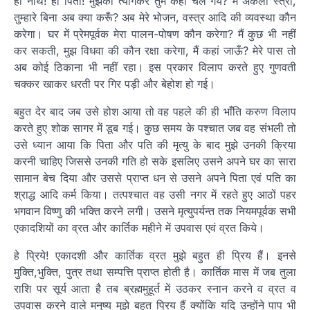
हा नाथ! हा पिता! मुझको त्यागकर तुम कहां चले गये? मैं अकेली स्त्री,
तुम्हारे बिना अब क्या करूँ? अब मेरे भोजन, वस्त्र आदि की व्यवस्था कौन
करेगा। घर में प्रेमपूर्वक मेरा पालन-पोषण कौन करेगा? मैं कुछ भी नहीं
कर सकती, मुझ विधवा की कौन रक्षा करेगा, मैं कहां जाऊँ? मेरे पास तो
अब कोई ठिकाना भी नहीं रहा। इस प्रकार विलाप करते हुए गुणवती
चक्कर खाकर धरती पर गिर पड़ी और बेहोश हो गई।
बहुत देर बाद जब उसे होश आया तो वह पहले की ही भाँति करुण विलाप
करते हुए शोक सागर में डूब गई। कुछ समय के पश्चात जब वह संभली तो
उसे ध्यान आया कि पिता और पति की मृत्यु के बाद मुझे उनकी क्रिया
करनी चाहिए जिससे उनकी गति हो सके इसलिए उसने अपने घर का सारा
सामान बेच दिया और उससे प्राप्त धन से उसने अपने पिता एवं पति का
श्राद्ध आदि कर्म किया। तत्पश्चात वह उसी नगर में रहते हुए आठों पहर
भगवान विष्णु की भक्ति करने लगी। उसने मृत्युपर्यन्त तक नियमपूर्वक सभी
एकादशियों का व्रत और कार्तिक महीने में उपवास एवं व्रत किये।
हे प्रिये! एकादशी और कार्तिक व्रत मुझे बहुत ही प्रिय हैं। इनसे
मुक्ति,भुक्ति, पुत्र तथा सम्पत्ति प्राप्त होती है। कार्तिक मास में जब तुला
राशि पर सूर्य आता है तब ब्रह्ममुहूर्त में उठकर स्नान करने व व्रत व
उपवास करने वाले मनुष्य मुझे बहुत प्रिय हैं क्योंकि यदि उन्होंने पाप भी