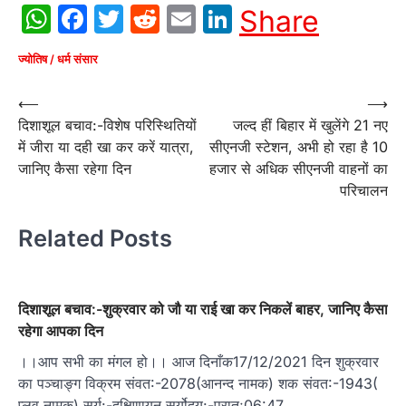
WhatsApp
Facebook
Twitter
Reddit
Email
LinkedIn
Share
ज्योतिष / धर्म संसार
Post
⟵
⟶
दिशाशूल बचाव:-विशेष परिस्थितियों
जल्द हीं बिहार में खुलेंगे 21 नए
navigation
में जीरा या दही खा कर करें यात्रा,
सीएनजी स्टेशन, अभी हो रहा है 10
जानिए कैसा रहेगा दिन
हजार से अधिक सीएनजी वाहनों का
परिचालन
Related Posts
दिशाशूल बचाव:-शुक्रवार को जौ या राई खा कर निकलें बाहर, जानिए कैसा
रहेगा आपका दिन
।।आप सभी का मंगल हो।। आज दिनाँक17/12/2021 दिन शुक्रवार
का पञ्चाङ्ग विक्रम संवत:-2078(आनन्द नामक) शक संवत:-1943(
प्लव नामक) सूर्य:-दक्षिणायन सूर्योदय:-प्रातः06:47…