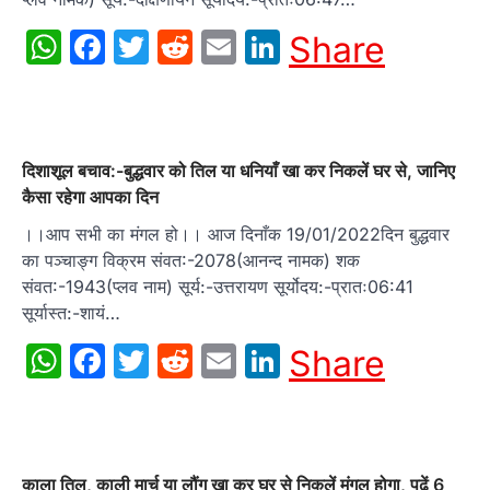
WhatsApp
Facebook
Twitter
Reddit
Email
LinkedIn
Share
दिशाशूल बचाव:-बुद्धवार को तिल या धनियाँ खा कर निकलें घर से, जानिए
कैसा रहेगा आपका दिन
।।आप सभी का मंगल हो।। आज दिनाँक 19/01/2022दिन बुद्धवार
का पञ्चाङ्ग विक्रम संवत:-2078(आनन्द नामक) शक
संवत:-1943(प्लव नाम) सूर्य:-उत्तरायण सूर्योदय:-प्रातः06:41
सूर्यास्त:-शायं…
WhatsApp
Facebook
Twitter
Reddit
Email
LinkedIn
Share
काला तिल, काली मार्च या लौंग खा कर घर से निकलें मंगल होगा, पढ़ें 6