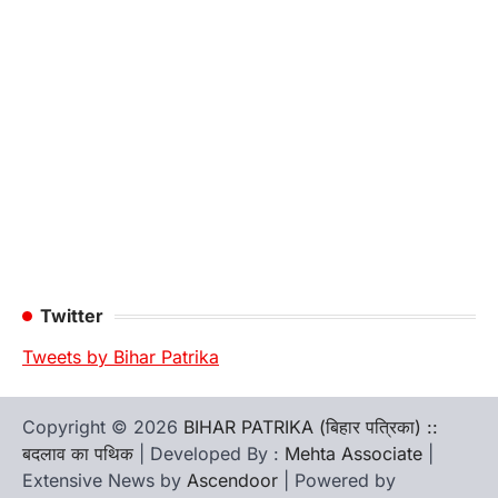
Twitter
Tweets by Bihar Patrika
Copyright © 2026
BIHAR PATRIKA (बिहार पत्रिका) ::
बदलाव का पथिक
| Developed By :
Mehta Associate
|
Extensive News by
Ascendoor
| Powered by