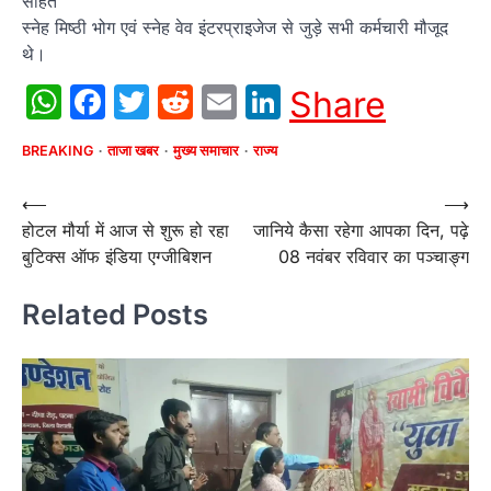
सहित
स्नेह मिष्ठी भोग एवं स्नेह वेव इंटरप्राइजेज से जुड़े सभी कर्मचारी मौजूद
थे।
WhatsApp
Facebook
Twitter
Reddit
Email
LinkedIn
Share
BREAKING
ताजा खबर
मुख्य समाचार
राज्य
Post
⟵
⟶
होटल मौर्या में आज से शुरू हो रहा
जानिये कैसा रहेगा आपका दिन, पढ़े
navigation
बुटिक्स ऑफ इंडिया एग्जीबिशन
08 नवंबर रविवार का पञ्चाङ्ग
Related Posts