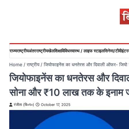
Skip
to
content
राज्य
राष्ट्रीय
अंतरराष्ट्रीय
खेल
शिक्षा
विविध
स्वास्थ / लाइफ स्टाइल
सिनेमा/टीवी
इंटरव
Home
राष्ट्रीय
जियोफाइनेंस का धनतेरस और दिवाली ऑफर- जियो ग
जियोफाइनेंस का धनतेरस और दिवाल
सोना और ₹10 लाख तक के इनाम ज
रंजीता (बि०प०)
October 17, 2025