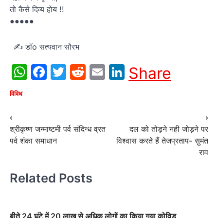
तो कैसे दिव्य होय !!
●●●●●
✍ डॉo सत्यवान सौरभ
WhatsApp
Facebook
Twitter
Reddit
Email
LinkedIn
Share
विविध
Post
⟵
⟶
श्रीकृष्ण जन्माष्टमी पर्व संदिग्ध व्रत
दल को तोड़ने नही जोड़ने पर
navigation
पर्व शंका समाधान
विश्वास करते हैं तेजप्रताप- सुमंत
राव
Related Posts
बीते 24 घंटे में 20 लाख से अधिक लोगों का किया गया कोविड