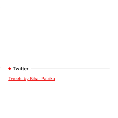
ा
ी
⟶
Twitter
Tweets by Bihar Patrika