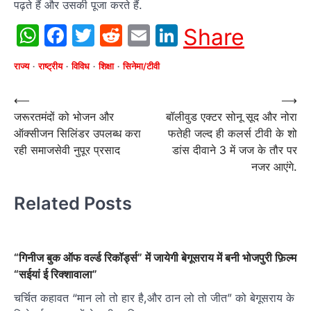
पढ़ते हैं और उसकी पूजा करते हैं.
WhatsApp
Facebook
Twitter
Reddit
Email
LinkedIn
Share
राज्य
राष्ट्रीय
विविध
शिक्षा
सिनेमा/टीवी
Post
⟵
⟶
जरूरतमंदों को भोजन और
बॉलीवुड एक्टर सोनू सूद और नोरा
navigation
ऑक्सीजन सिलिंडर उपलब्ध करा
फतेही जल्द ही कलर्स टीवी के शो
रही समाजसेवी नुपूर प्रसाद
डांस दीवाने 3 में जज के तौर पर
नजर आएंगे.
Related Posts
“गिनीज बुक ऑफ वर्ल्ड रिकॉर्ड्स” में जायेगी बेगूसराय में बनी भोजपुरी फ़िल्म
“सईयां ई रिक्शावाला”
चर्चित कहावत “मान लो तो हार है,और ठान लो तो जीत” को बेगूसराय के