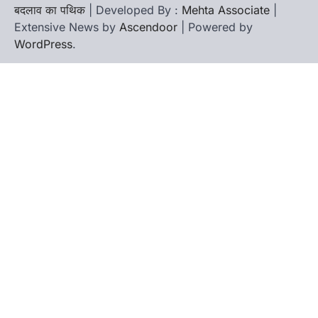
बदलाव का पथिक
| Developed By :
Mehta Associate
|
Extensive News by
Ascendoor
| Powered by
WordPress
.