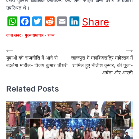
वरीय पुलिस अधीक्षक कार्तिकेय के० शर्मा सहित अन्य वरीय अधिकारी
उपस्थित थे।
WhatsApp
Facebook
Twitter
Reddit
Email
LinkedIn
Share
ताजा खबर
मुख्य समाचार
राज्य
Post
⟵
⟶
युवाओं को राजनीति में आने से
खाजपुरा में महाशिवरात्रि महोत्सव में
navigation
बदलेगा माहौल- विजय कुमार चौधरी
शामिल हुए नीतीश कुमार, की पूजा-
अर्चना और आरती
Related Posts