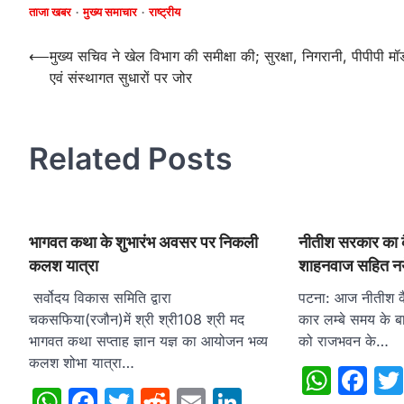
ताजा खबर
मुख्य समाचार
राष्ट्रीय
Post
⟵
मुख्य सचिव ने खेल विभाग की समीक्षा की; सुरक्षा, निगरानी, पीपीपी म
एवं संस्थागत सुधारों पर जोर
navigation
Related Posts
भागवत कथा के शुभारंभ अवसर पर निकली
नीतीश सरकार का कै
कलश यात्रा
शाहनवाज सहित नये 
सर्वोदय विकास समिति द्वारा
पटना: आज नीतीश कै
चकसफिया(रजौन)में श्री श्री108 श्री मद
कार लम्बे समय के बा
भागवत कथा सप्ताह ज्ञान यज्ञ का आयोजन भव्य
को राजभवन के…
कलश शोभा यात्रा…
What
Fa
WhatsApp
Facebook
Twitter
Reddit
Email
LinkedIn