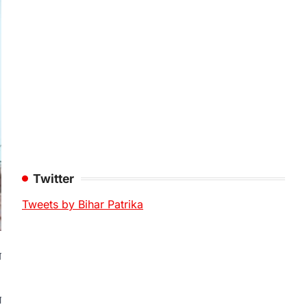
Twitter
Tweets by Bihar Patrika
य
य