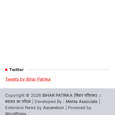
Twitter
Tweets by Bihar Patrika
Copyright © 2026
BIHAR PATRIKA (बिहार पत्रिका) ::
बदलाव का पथिक
| Developed By :
Mehta Associate
|
Extensive News by
Ascendoor
| Powered by
WordPress
.