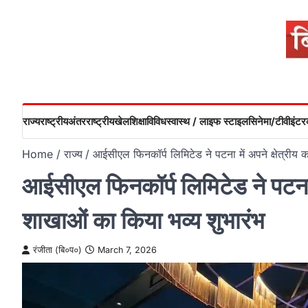
Skip
to
content
राज्य
राष्ट्रीय
अंतरराष्ट्रीय
खेल
शिक्षा
विविध
स्वास्थ / लाइफ स्टाइल
सिनेमा/टीवी
इंटरव
Home
राज्य
आईसीएल फिनकॉर्प लिमिटेड ने पटना में अपने क्षेत्रीय
आईसीएल फिनकॉर्प लिमिटेड ने पटना 
शाखाओं का किया भव्य शुभारंभ
रंजीता (बि०प०)
March 7, 2026