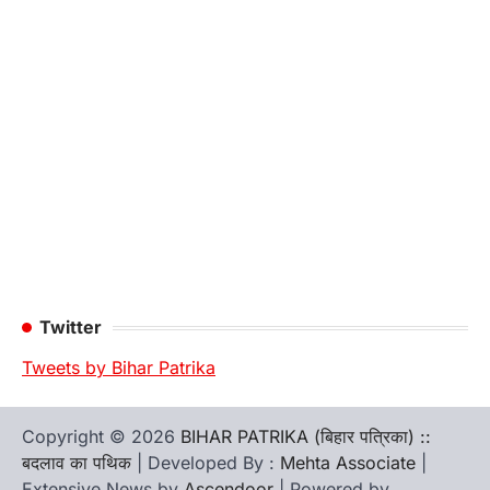
Twitter
Tweets by Bihar Patrika
Copyright © 2026
BIHAR PATRIKA (बिहार पत्रिका) ::
बदलाव का पथिक
| Developed By :
Mehta Associate
|
Extensive News by
Ascendoor
| Powered by