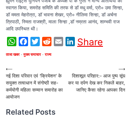
ह्युमन राइट्स युनियन पंजाब के अध्यक्ष पी के गुप्ता ने मान्य अतिथियों का
स्वागत किया, समरोह समिति की तरफ से डॉ मधु वर्मा, प्रो० उमा सिन्हा,
डॉ ममता मेहरोत्रा, डॉ भावना शेखर, प्रो० नीलिमा सिन्हा, डॉ अर्चना
त्रिपाठी, स्मिता राजश्री, माला सिन्हा ,डॉ नम्रता आनंद, शाम्भवी राज
आदि उपस्थित थी।
WhatsApp
Facebook
Twitter
Reddit
Email
LinkedIn
Share
ताजा खबर
मुख्य समाचार
राज्य
Post
⟵
⟶
नई दिशा परिवार एवं ‘क्रियेशन’ के
दिशाशूल परिहार:- आज पुष्प सूंघ
navigation
सयुक्त तत्वाधान में संगोष्ठी सह-
कर या दर्पण देख कर निकलें बाहर,
कर्मयोगी महिला सम्मान समारोह का
जानिए कैसा रहेगा आपका दिन
आयोजन
Related Posts