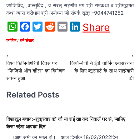
ज्योतिर्विद, ,वास्तुविद , व सरस् सङ्गीत मय श्री रामकथा व श्रीमद्भागत
कथा व्यास श्रीधाम श्री अयोध्या जी संपर्क सूत्र:-9044741252
WhatsApp
Facebook
Twitter
Reddit
Email
LinkedIn
Share
ज्योतिष / धर्म संसार
Post
⟵
⟶
विश्व फिजियोथेरेपी दिवस पर
जियो-बीपी ने ईवी चार्जिंग अवसंरचना
navigation
“फिजियो ऑन व्हील” का विमोचन
के लिए ब्लूस्मार्ट के साथ साझेदारी
संपन्न हुआ
की
Related Posts
दिशाशूल बचाव:-शुक्रवार को जौ या राई खा कर निकलें घर से, जानिए
कैसा रहेगा आपका दिन
।।आप सभी का मंगल हो।। आज दिनाँक 18/02/2022दिन