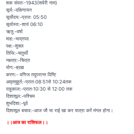
शक संवत:-1943(शर्वरी नाम)
सूर्य:-दक्षिणायन
सूर्योदय:-प्रातः 05:50
सूर्यास्त:-शायं 06:10
ऋतु:-वर्षा
माह:-भाद्रपद
पक्ष:-शुक्ल
तिथि:-चतुर्थी
नक्षत्र:-चित्रा
योग:-ब्रह्म
करण:- वणिज तदुपरान्त विष्टि
अमृतमुहूर्त:-प्रातः08:51से 10:24तक
राहूकाल:-प्रातः10:30 से 12:00 तक
दिशाशूल:-पश्चिम
शुभदिशा:-पूर्व
दिशाशूल बचाव:-आज जौ या राई खा कर यात्रा करें मंगल होगा।
।।आज का राशिफल।।