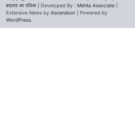
बदलाव का पथिक
| Developed By :
Mehta Associate
|
Extensive News by
Ascendoor
| Powered by
WordPress
.