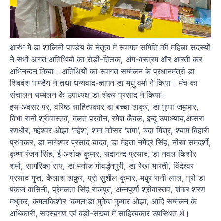
आरंभ में डा शालिनी पाण्डेय के नेतृत्व में स्वागत समिति की महिला सदस्यों
ने सभी आगत अतिथियों का रोड़ी-तिलक, अंग-वस्त्रम और आरती कर
अभिनन्दन किया। अतिथियों का स्वागत सम्मेलन के प्रधानमंत्री डा
शिववंश पाण्डेय ने तथा धन्यवाद-ज्ञापन डा मधु वर्मा ने किया। मंच का
संचालन सम्मेलन के उपाध्यक्ष डा शंकर प्रसाद ने किया।
इस अवसर पर, वरिष्ठ साहित्यकार डा बच्चा ठाकुर, डा पुष्पा जमुआर,
विभा रानी श्रीवास्तव, तलत परवीन, रमेश कँवल, इन्दु उपाध्याय,अप्सरा
रणधीर, महेश्वर ओझा ‘महेश’, शमा कौसर ‘शमा’, चंदा मिश्र, श्याम बिहारी
प्रभाकर, डा नागेश्वर प्रसाद यादव, डा मेहता नगेंद्र सिंह, नीरव समदर्शी,
कृष्ण रंजन सिंह, ई अशोक कुमार, सदानन्द प्रसाद, डा नवल किशोर
शर्मा, सागरिका राय, डा मनोज गोवर्द्धनपुरी, डा रेखा भारती, विंदेश्वर
प्रसाद गुप्त, कैलाश ठाकुर, प्रो सुशील कुमार, मधुर रानी लाल, प्रो डा
पंकज वासिनी, प्रेमलता सिंह राजपुत, अन्नपूर्णा श्रीवास्तव, शंकर शरण
मधुकर, कमलकिशोर ‘कमल’डा मुकेश कुमार ओझा, आदि सम्मेलन के
अधिकारी, सदस्यगण एवं बड़ी-संख्या में साहित्यकार उपस्थित थे।