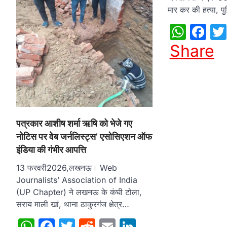
मार कर की हत्या, प
What
Fa
Share
पत्रकार आशीष शर्मा ऋषि को भेजे गए
नोटिस पर वेब जर्नलिस्ट्स’ एसोसिएशन ऑफ
इंडिया की गंभीर आपत्ति
13 फरवरी2026,लखनऊ। Web
Journalists’ Association of India
(UP Chapter) ने लखनऊ के कंघी टोला,
सराय माली खां, थाना ठाकुरगंज क्षेत्र…
WhatsApp
Facebook
Twitter
Reddit
Email
LinkedIn