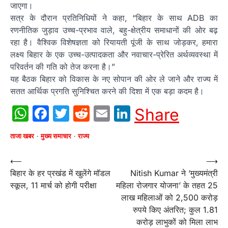
जाएगा।
सत्र के दौरान प्रतिनिधियों ने कहा, “बिहार के साथ ADB का
रणनीतिक जुड़ाव उच्च-प्रभाव वाले, बहु-क्षेत्रीय समाधानों की ओर बढ़
रहा है। वैश्विक विशेषज्ञता को रियायती पूंजी के साथ जोड़कर, हमारा
लक्ष्य बिहार के एक उच्च-उत्पादकता और नवाचार-प्रेरित अर्थव्यवस्था में
परिवर्तन की गति को तेज करना है।”
यह बैठक बिहार को विकास के नए सोपान की ओर ले जाने और राज्य में
सतत आर्थिक प्रगति सुनिश्चित करने की दिशा में एक बड़ा कदम है।
WhatsApp
Facebook
Twitter
Reddit
Email
LinkedIn
Share
ताजा खबर
मुख्य समाचार
राज्य
Post
⟵
⟶
बिहार के हर प्रखंड में खुलेंगे मॉडल
Nitish Kumar ने ‘मुख्यमंत्री
navigation
स्कूल, 11 मार्च को होगी परीक्षा
महिला रोजगार योजना’ के तहत 25
लाख महिलाओं को 2,500 करोड़
रुपये किए अंतरित; कुल 1.81
करोड़ लाभुकों को मिला लाभ