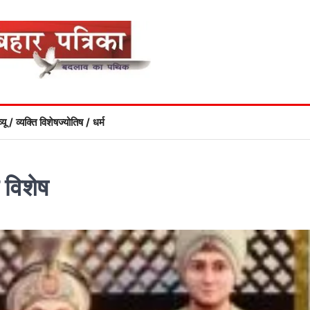
्यू / व्यक्ति विशेष
ज्योतिष / धर्म
 विशेष