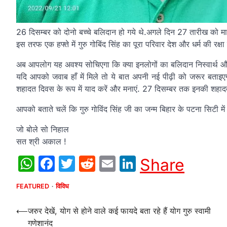
26 दिसम्बर को दोनो बच्चे बलिदान हो गये थे.अगले दिन 27 तारीख को माता
इस तरफ एक हफ्ते में गुरु गोबिंद सिंह का पूरा परिवार देश और धर्म की रक्ष
अब आपलोग यह अवश्य सोचिएगा कि क्या इनलोगों का बलिदान निस्वार्थ और
यदि आपको जवाब हाँ में मिले तो ये बात अपनी नई पीढ़ी को जरूर बताइए
शहादत दिवस के रूप में याद करें और मनाएं. 27 दिसम्बर तक इनकी शहादत के
आपको बताते चलें कि गुरु गोविंद सिंह जी का जन्म बिहार के पटना सिटी म
जो बोले सो निहाल
सत श्री अकाल !
WhatsApp
Facebook
Twitter
Reddit
Email
LinkedIn
Share
FEATURED
विविध
Post
⟵
जरुर देखें, योग से होने वाले कई फायदे बता रहे हैं योग गुरु स्वामी
गणेशानंद