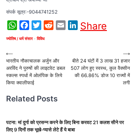
संपर्क सूत्र:-9044741252
WhatsApp
Facebook
Twitter
Reddit
Email
LinkedIn
Share
ज्योतिष / धर्म संसार
विविध
Post
⟵
⟶
भारतीय नौकाचालक अर्जुन और
बीते 24 घंटों में 3 लाख 31 हजार
navigation
अरविंद ने पुरुषों की लाइटवेट डबल
507 लोग हुए स्वस्थ, कुल वैक्सीन
स्कल्स स्पर्धा में ओलंपिक के लिये
की 66.86% डोज 10 राज्यों में
किया क्वालीफाई
लगी
Related Posts
पटना: मां दुर्गा को प्रसन्न करने के लिए बिना करवट 21 कलश सीने पर
लिए 9 दिनों तक भूखे-प्यासे लेटे हैं ये बाबा