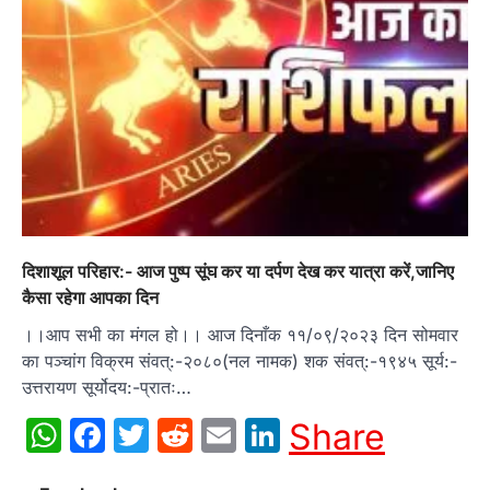
दिशाशूल परिहार:- आज पुष्प सूंघ कर या दर्पण देख कर यात्रा करें,जानिए
कैसा रहेगा आपका दिन
।।आप सभी का मंगल हो।। आज दिनाँक ११/०९/२०२३ दिन सोमवार
का पञ्चांग विक्रम संवत्:-२०८०(नल नामक) शक संवत्:-१९४५ सूर्य:-
उत्तरायण सूर्योदय:-प्रातः…
WhatsApp
Facebook
Twitter
Reddit
Email
LinkedIn
Share