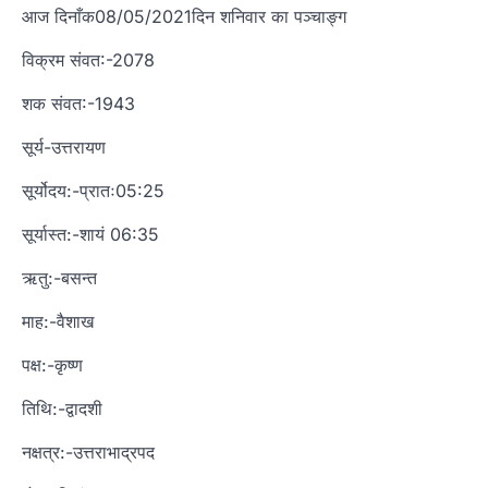
आज दिनाँक08/05/2021दिन शनिवार का पञ्चाङ्ग
विक्रम संवत:-2078
शक संवत:-1943
सूर्य-उत्तरायण
सूर्योदय:-प्रातः05:25
सूर्यास्त:-शायं 06:35
ऋतु:-बसन्त
माह:-वैशाख
पक्ष:-कृष्ण
तिथि:-द्वादशी
नक्षत्र:-उत्तराभाद्रपद