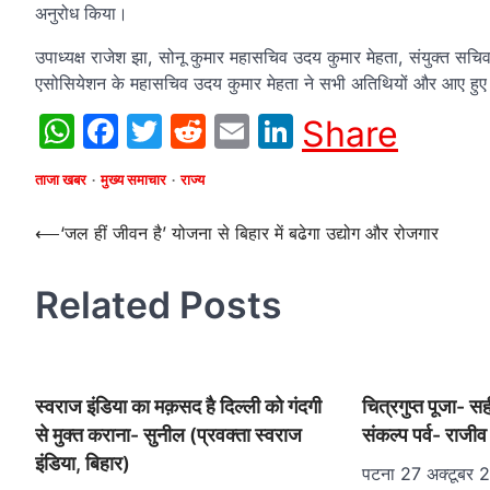
अनुरोध किया।
उपाध्यक्ष राजेश झा, सोनू कुमार महासचिव उदय कुमार मेहता, संयुक्त सच
एसोसियेशन के महासचिव उदय कुमार मेहता ने सभी अतिथियों और आए हुए ऑप्
WhatsApp
Facebook
Twitter
Reddit
Email
LinkedIn
Share
ताजा खबर
मुख्य समाचार
राज्य
Post
⟵
‘जल हीं जीवन है’ योजना से बिहार में बढेगा उद्योग और रोजगार
navigation
Related Posts
स्वराज इंडिया का मक़सद है दिल्ली को गंदगी
चित्रगुप्त पूजा- सह
से मुक्त कराना- सुनील (प्रवक्ता स्वराज
संकल्प पर्व- राजीव
इंडिया, बिहार)
पटना 27 अक्टूबर 20