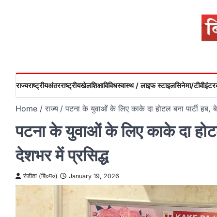
Skip
to
content
राज्य
राष्ट्रीय
अंतरराष्ट्रीय
खेल
शिक्षा
विविध
स्वास्थ / लाइफ स्टाइल
सिनेमा/टीवी
इंटरव
Home
राज्य
पटना के युवाओं के लिए काके दा होटल बना पार्टी हब, बेह
पटना के युवाओं के लिए काके दा होटल
देशभर में प्रसिद्ध
रंजीता (बि०प०)
January 19, 2026