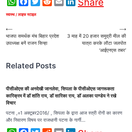
WhatsApp
Facebook
Twitter
Reddit
Email
LinkedIn
Share
स्वास्थ / लाइफ स्टाइल
Post
⟵
⟶
भाजपा समर्थक मंच बिहार प्रदेश
3 माह में 20 हजार समुद्री मील की
navigation
उपाध्यक्ष बनें राजन सिन्हा
यात्रा करके लौटा जलपोत
‘आईएनएस तबर’
Related Posts
पीसीओएस की अनदेखी जानलेवा, सिपला के पीसीओएस जागरूकता
कारिक्रम में डॉ शांति राय, डॉ सारिका राय, डॉ अलका पाण्डेय ने रखे
विचार
पटना ,०1 अक्टूबर2016/ , सिपला के द्वारा आज स्त्री रोगों का कारण
और निवारण विषय पर राजधानी पटना के गार्गी…