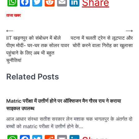
WhatsApp
Facebook
Twitter
Reddit
Email
LinkedIn
Share
ताजा खबर
Post
⟵
⟶
IIT खड़गपुर को संबोधन में बोले
पटना में चलती ट्रेन से लूटपाट और
navigation
पीएम मोदी- घर-घर तक सोलर पावर
चोरी करने वाला गिरोह का खुलासा
पहुंचाने के लिए अब भी बहुत
चुनौतियां
Related Posts
Matric परीक्षा में उत्तीर्ण होने पर ऑक्सिजन मैन गौरव राय ने कराया
साइकल उपलब्ध
आज आधार संस्था सतीश सरकार लेन मशाक चक भागलपुर के अंतर्गत दो
बच्चों को matric परीक्षा में उत्तीर्ण होने के…