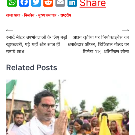
WhatsApp
Facebook
Twitter
Reddit
Email
LinkedIn
Share
ताजा खबर
बिज़नेस
मुख्य समाचार
राष्ट्रीय
Post
⟵
⟶
स्मार्ट मीटर उपभोक्ताओं के लिए बड़ी
अक्षय तृतीया पर जियोफाइनेंस का
navigation
खुशखबरी, पढ़े यहाँ और आज हीं
धमाकेदार ऑफर, डिजिटल गोल्ड पर
उठाये लाभ
मिलेगा 1% अतिरिक्त सोना
Related Posts