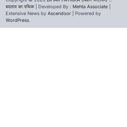
बदलाव का पथिक
| Developed By :
Mehta Associate
|
Extensive News by
Ascendoor
| Powered by
WordPress
.