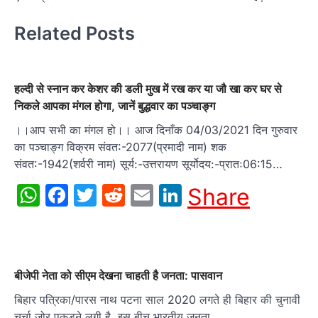
Related Posts
हल्दी से स्नान कर केशर की डली मुख में रख कर या जौ खा कर घर से
निकले आपका मंगल होगा, जानें बुद्धवार का पञ्चाङ्ग
।।आप सभी का मंगल हो।। आज दिनाँक 04/03/2021 दिन गुरुवार
का पञ्चाङ्ग विक्रम संवत:-2077(प्रमादी नाम) शक
संवत:-1942(शर्वरी नाम) सूर्य:-उत्तरायण सूर्योदय:-प्रातः06:15…
WhatsApp
Facebook
Twitter
Reddit
Email
LinkedIn
Share
बीजेपी नेता को सीएम देखना चाहती है जनता: पासवान
बिहार पत्रिका/पारस नाथ पटना साल 2020 लगते ही बिहार की चुनावी
चर्चा जोर पकड़ने लगी है. इस बीच भारतीय जनता…