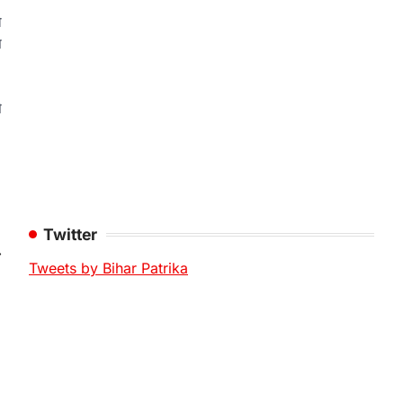
ो
स
े
Twitter
⟶
Tweets by Bihar Patrika