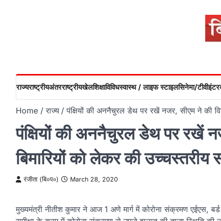
Skip
to
content
राज्य
राष्ट्रीय
अंतरराष्ट्रीय
खेल
शिक्षा
विविध
स्वास्थ / लाइफ स्टाइल
सिनेमा/टीवी
इंटरव
Home
राज्य
पंक्षियों की अननैचुरल डेथ पर रखें नजर, सीएम ने की व
पंक्षियों की अननैचुरल डेथ पर रखें
बिमारियों को लेकर की उच्चस्तरीय स
रंजीता (बि०प०)
March 28, 2020
मुख्यमंत्री नीतीश कुमार ने आज 1 अणे मार्ग में कोरोना संक्रमण एईएस, बर्ड