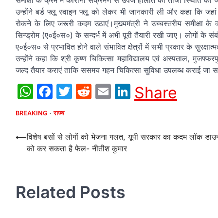
समीक्षा के क्रम में कोरोना संक्रमण से उपजे हालात की ताजा स्थिति की
उन्होंने बर्ड फ्लू स्वाइन फ्लू को लेकर भी जानकारी ली और कहा कि जहा
रोकने के लिए जरूरी कदम उठाएं।मुख्यमंत्री ने उच्चस्तरीय समीक्षा के क्
सिन्ड्रोम (ए०ई०स०) के सन्दर्भ में अभी पूरी तैयारी रखी जाए। लोगों के 
ए०ई०स० से प्रभावित होने वाले संभावित क्षेत्रों में सभी प्रकार के सुरक्षात्
उन्होंने कहा कि श्री कृष्ण चिकित्सा महाविद्यालय एवं अस्पताल, मुजफ्फ
जल्द तैयार कराएं ताकि ससमय गहन चिकित्सा सुविधा उपलब्ध कराई जा 
WhatsApp
Facebook
Twitter
Reddit
Email
LinkedIn
Share
BREAKING
राज्य
Post
⟵
विशेष बसों से लोगों को भेजना गलत, यूपी सरकार का कदम लॉक डाउ
को कर सकता है फेल- नीतीश कुमार
navigation
Related Posts