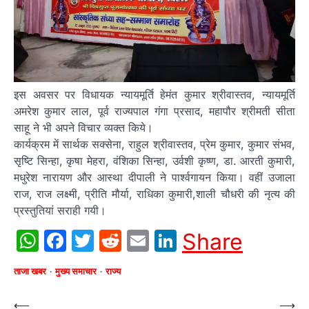
इस अवसर पर विधायक न्यायमूर्ति हेमंत कुमार श्रीवास्तव, न्यायमूर्ति
अमरेश कुमार लाल, पूर्व राज्यपाल गंगा प्रसाद, महापौर श्रीमती सीता
साहू ने भी अपने विचार व्यक्त किये।
कार्यक्रम में सार्थक सक्सेना, राहुल श्रीवास्तव, प्रेम कुमार, कुमार संभव,
सृष्टि सिन्हा, कृषा मेहरा, वंशिका सिन्हा, उर्वशी कृष्ण, डा. आरती कुमारी,
मधुरेश नारायण और आस्था दीपाली ने पार्श्वगायन किया। वहीं उजाला
राज, राज लक्ष्मी, प्रीति मौर्या, राधिका कुमारी,शाली चौधरी की नृत्य की
प्रस्तुतियां सराही गयी।
WhatsApp
Facebook
Twitter
Reddit
Email
LinkedIn
Share
ताजा खबर
मुख्य समाचार
राज्य
Post
⟵
⟶