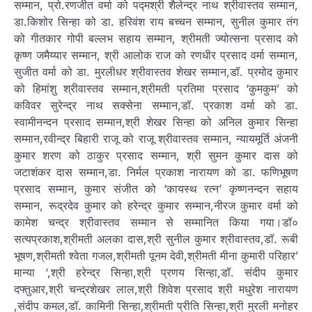
सम्मान, प्रो.रणजीत वर्मा को पद्मश्री शैलेन्द्र नाथ श्रीवास्तव सम्मान,
डा.किशोर सिन्हा को डा. हरिवंश राय बच्चन सम्मान, सुनील कुमार तंग
को गीतकार गोपी बल्लभ सहाय सम्मान, श्रीमती ज्योत्सना प्रसाद को
कृष्ण जमैय्यार सम्मान, श्री आलोक राज को रणधीर प्रसाद वर्मा सम्मान,
सुजीत वर्मा को डा. मुरलीधर श्रीवास्तव शेखर सम्मान,डॉ. प्रमोद कुमार
को हिमांशु श्रीवास्तव सम्मान,श्रीमती प्रतिमा प्रसाद ‘कुमकुम’ को
कविवर सुरेन्द्र नाथ सक्सेना सम्मान,डॉ. प्रकाश वर्मा को डा.
स्वामीनन्दन प्रसाद सम्मान,श्री शेखर सिन्हा को अनिल कुमार सिन्हा
सम्मान,रवीन्द्र बिहारी राजू को राजू श्रीवास्तव सम्मान, न्यायमूर्ति अंजनी
कुमार शरण को ठाकुर प्रसाद सम्मान, श्री सुमन कुमार दास को
जटाशंकर दास सम्मान,डा. निर्मल प्रकाश नारायण को डा. फणिभूषण
प्रसाद सम्मान, कुमार संजीत को ‘कायस्थ रत्न’ कृष्णनन्दन सहाय
सम्मान, रूद्रदेव कुमार को हरेन्द्र कुमार सम्मान,नीरज कुमार वर्मा को
कामेश चन्द्र श्रीवास्तव सम्मान से सम्मानित किया गया।डॉ०
सत्यप्रकाश,श्रीमती अलका दास,श्री सुनील कुमार श्रीवास्तव,डॉ. रूबी
भूषण,श्रीमती श्वेता गजल,श्रीमती पूनम देवी,श्रीमती मीना कुमारी परिहार’
मान्या ‘,श्री हरेन्द्र सिन्हा,श्री प्रणय सिन्हा,डॉ. संदीप कुमार
दफ्तुआर,श्री चन्द्रशेखर लाल,श्री शिवेश प्रसाद श्री मधुरेश नारायण
,संदीप कमल,डॉ. कामिनी सिन्हा,श्रीमती प्रीति सिन्हा,श्री मुरली मनोहर