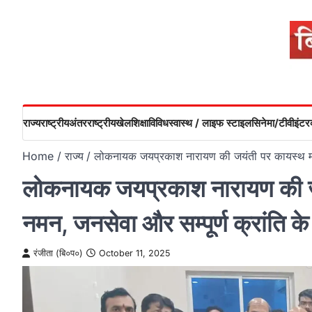
Skip
to
content
राज्य
राष्ट्रीय
अंतरराष्ट्रीय
खेल
शिक्षा
विविध
स्वास्थ / लाइफ स्टाइल
सिनेमा/टीवी
इंटरव
Home
राज्य
लोकनायक जयप्रकाश नारायण की जयंती पर कायस्थ महास
लोकनायक जयप्रकाश नारायण की जय
नमन, जनसेवा और सम्पूर्ण क्रांति के
रंजीता (बि०प०)
October 11, 2025