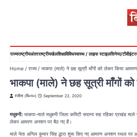
Skip
to
content
राज्य
राष्ट्रीय
अंतरराष्ट्रीय
खेल
शिक्षा
विविध
स्वास्थ / लाइफ स्टाइल
सिनेमा/टीवी
इंटरव
Home
राज्य
भाकपा (माले) ने छह सूत्री माँगों को लेकर किया आमर
भाकपा (माले) ने छह सूत्री माँगों
रंजीता (बि०प०)
September 22, 2020
मधुबनी:
भाकपा-माले मधुबनी जिला कमिटी सदस्य सह रहिका प्रखंड माले स
लेकर आमरण अनशन पर बैठ गए हैं।
माले नेता अनिल कुमार सिंह द्धारा शुरू किए गए आमरण अनशन स्थल पर 