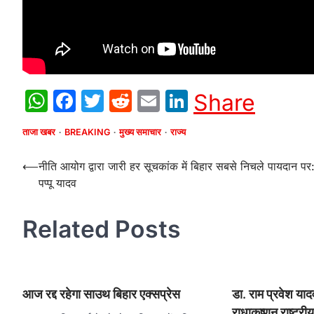
WhatsApp
Facebook
Twitter
Reddit
Email
LinkedIn
Share
ताजा खबर
BREAKING
मुख्य समाचार
राज्य
Post
⟵
नीति आयोग द्वारा जारी हर सूचकांक में बिहार सबसे निचले पायदान पर
पप्पू यादव
navigation
Related Posts
आज रद्द रहेगा साउथ बिहार एक्सप्रेस
डा. राम प्रवेश याद
राधाकृष्णन राष्ट्र